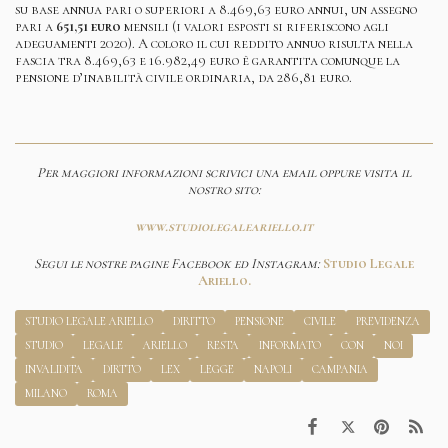
su base annua pari o superiori a 8.469,63 euro annui, un assegno
pari a
651,51 euro
mensili (i valori esposti si riferiscono agli
adeguamenti 2020). A coloro il cui reddito annuo risulta nella
fascia tra 8.469,63 e 16.982,49 euro è garantita comunque la
pensione d’inabilità civile ordinaria, da 286,81 euro.
Per maggiori informazioni scrivici una email oppure visita il
nostro sito:
www.studiolegaleariello.it
Segui le nostre pagine Facebook ed Instagram:
Studio Legale
Ariello.
STUDIO LEGALE ARIELLO
DIRITTO
PENSIONE
CIVILE
PREVIDENZA
STUDIO
LEGALE
ARIELLO
RESTA
INFORMATO
CON
NOI
INVALIDITA
DIRTTO
LEX
LEGGE
NAPOLI
CAMPANIA
MILANO
ROMA