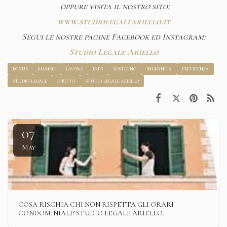
oppure visita il nostro sito:
www.studiolegaleariello.it
Segui le nostre pagine Facebook ed Instagram:
Studio Legale Ariello
bonus
mamme
lavoro
inps
sostegno
indennità
previdenza
studio legale
diritto
studio legale ariello
07
May
COSA RISCHIA CHI NON RISPETTA GLI ORARI
CONDOMINIALI? STUDIO LEGALE ARIELLO.