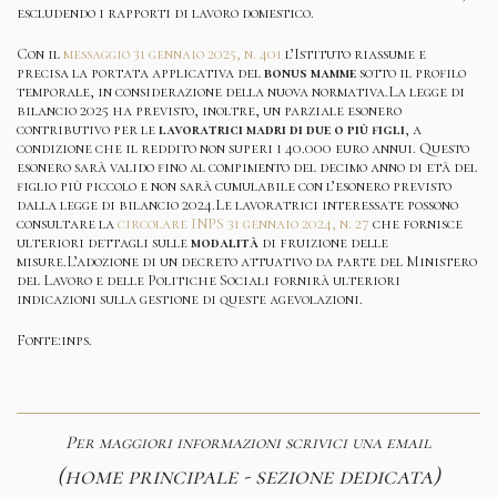
escludendo i rapporti di lavoro domestico.
Con il
messaggio 31 gennaio 2025, n. 401
l’Istituto riassume e
precisa la portata applicativa del
bonus mamme
sotto il profilo
temporale, in considerazione della nuova normativa.La legge di
bilancio 2025 ha previsto, inoltre, un parziale esonero
contributivo per le
lavoratrici madri di due o più figli
, a
condizione che il reddito non superi i 40.000 euro annui. Questo
esonero sarà valido fino al compimento del decimo anno di età del
figlio più piccolo e non sarà cumulabile con l’esonero previsto
dalla legge di bilancio 2024.Le lavoratrici interessate possono
consultare la
circolare INPS 31 gennaio 2024, n. 27
che fornisce
ulteriori dettagli sulle
modalità
di fruizione delle
misure.L’adozione di un decreto attuativo da parte del Ministero
del Lavoro e delle Politiche Sociali fornirà ulteriori
indicazioni sulla gestione di queste agevolazioni.
Fonte:inps.
Per maggiori informazioni scrivici una email
(home principale - sezione dedicata)