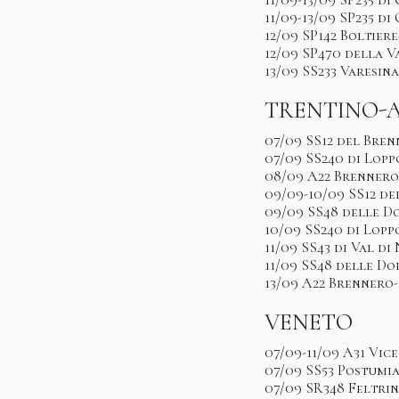
11/09-13/09 SP235 di
12/09 SP142 Boltier
12/09 SP470 della 
13/09 SS233 Varesin
TRENTINO-A
07/09 SS12 del Bre
07/09 SS240 di Lopp
08/09 A22 Brenner
09/09-10/09 SS12 d
09/09 SS48 delle D
10/09 SS240 di Lopp
11/09 SS43 di Val d
11/09 SS48 delle D
13/09 A22 Brennero
VENETO
07/09-11/09 A31 Vic
07/09 SS53 Postumi
07/09 SR348 Feltri