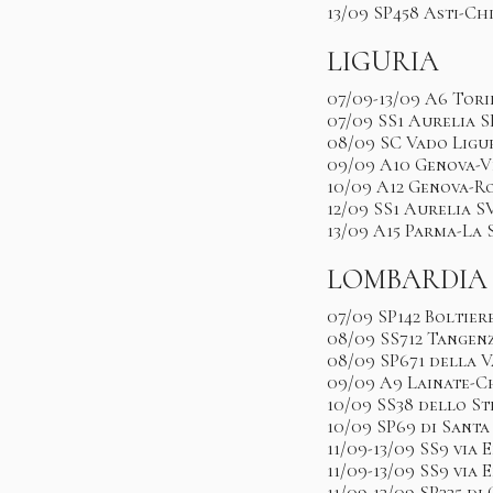
13/09 SP458 Asti-Ch
LIGURIA
07/09-13/09 A6 Tor
07/09 SS1 Aurelia S
08/09 SC Vado Ligu
09/09 A10 Genova-V
10/09 A12 Genova-R
12/09 SS1 Aurelia S
13/09 A15 Parma-La 
LOMBARDIA
07/09 SP142 Boltier
08/09 SS712 Tangenz
08/09 SP671 della V
09/09 A9 Lainate-C
10/09 SS38 dello St
10/09 SP69 di Santa
11/09-13/09 SS9 via 
11/09-13/09 SS9 via 
11/09-13/09 SP235 di