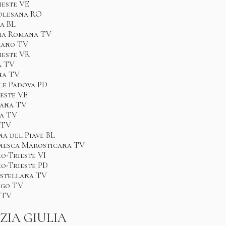
ieste VE
olesana RO
a BL
mia Romana TV
rano TV
ieste VR
a TV
na TV
le Padova PD
este VE
lana TV
na TV
 TV
na del Piave BL
onesca Marosticana TV
no-Trieste VI
no-Trieste PD
astellana TV
ago TV
 TV
ZIA GIULIA