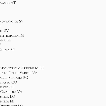
ivasso AT
ino-Savona SV
P
re SV
entimiglia IM
oma GE
V
Spezia SP
e-Pontirolo-Treviglio BG
iale Est di Varese VA
alle Seriana BG
hiasso CO
elvio SO
 Caterina VA
Emilia LO
Emilia MI
 Orzinuovi LO