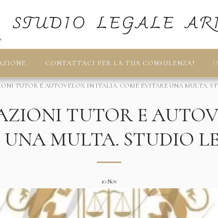
STUDIO LEGALE AR
AZIONE.
CONTATTACI PER LA TUA CONSULENZA!
I
IONI TUTOR E AUTOVELOX IN ITALIA. COME EVITARE UNA MULTA. S
AZIONI TUTOR E AUTOVE
 UNA MULTA. STUDIO LE
10
Nov