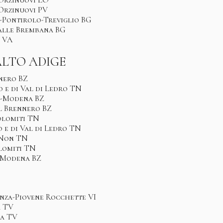
 Orzinuovi PV
e-Pontirolo-Treviglio BG
Valle Brembana BG
a VA
LTO ADIGE
nnero BZ
o e di Val di Ledro TN
o-Modena BZ
el Brennero BZ
olomiti TN
o e di Val di Ledro TN
i Non TN
olomiti TN
-Modena BZ
enza-Piovene Rocchette VI
a TV
na TV