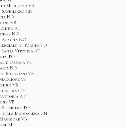
o di Mergozzo VB
i Savigliano CN
gna NO
pione VB
rchino AT
cinese NO
di Alagna NO
genziale di Torino TO
i Santa Vittoria AT
osta TO
Val d’Ossola VB
sazza NO
 di Mergozzo VB
 Maggiore VB
rchino VB
addalena CN
a Vittoria AT
ione VB
l Sestriere TO
le della Maddalena CN
 Maggiore VB
ese BI