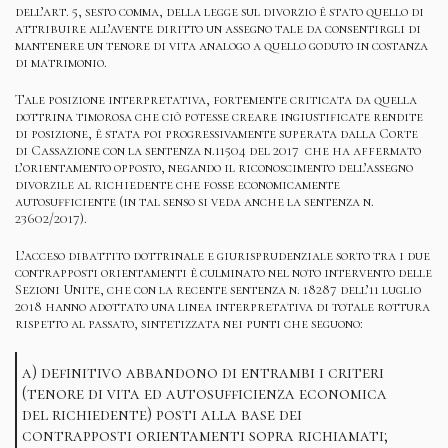
dell’art. 5, sesto comma, della legge sul divorzio è stato quello di
attribuire all’avente diritto un assegno tale da consentirgli di
mantenere un tenore di vita analogo a quello goduto in costanza
di matrimonio.
Tale posizione interpretativa, fortemente criticata da quella
dottrina timorosa che ciò potesse creare ingiustificate rendite
di posizione, è stata poi progressivamente superata dalla Corte
di Cassazione con la sentenza n.11504 del 2017 che ha affermato
l’orientamento opposto, negando il riconoscimento dell’assegno
divorzile al richiedente che fosse economicamente
autosufficiente (in tal senso si veda anche la sentenza n.
23602/2017).
L’acceso dibattito dottrinale e giurisprudenziale sorto tra i due
contrapposti orientamenti è culminato nel noto intervento delle
Sezioni Unite, che con la recente sentenza n. 18287 dell’11 luglio
2018 hanno adottato una linea interpretativa di totale rottura
rispetto al passato, sintetizzata nei punti che seguono:
a) definitivo abbandono di entrambi i criteri
(tenore di vita ed autosufficienza economica
del richiedente) posti alla base dei
contrapposti orientamenti sopra richiamati;