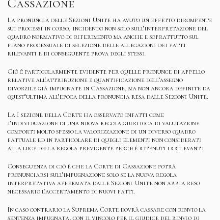
Cassazione
La pronuncia delle Sezioni Unite ha avuto un effetto dirompente
sui processi in corso, incidendo non solo sull’interpretazione del
quadro normativo di riferimento ma anche e soprattutto sul
piano processuale di selezione delle allegazioni dei fatti
rilevanti e di conseguente prova degli stessi.
Ciò è particolarmente evidente per quelle pronunce di appello
relative all’attribuzione e quantificazione dell’assegno
divorzile già impugnate in Cassazione, ma non ancora definite da
quest’ultima all’epoca della pronuncia resa dalle Sezioni Unite.
La I sezione della Corte ha osservato infatti come
l’individuazione di una nuova regola giuridica di valutazione
comporti molto spesso la valorizzazione di un diverso quadro
fattuale ed in particolare di quegli elementi non considerati
alla luce della regola previgente perché ritenuti irrilevanti.
Conseguenza di ciò è che la Corte di Cassazione potrà
pronunciarsi sull’impugnazione solo se la nuova regola
interpretativa affermata dalle Sezioni Unite non abbia reso
necessario l’accertamento di nuovi fatti.
In caso contrario la Suprema Corte dovrà cassare con rinvio la
sentenza impugnata, con il vincolo per il giudice del rinvio di