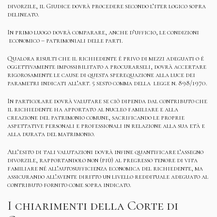
divorzile, il Giudice dovrà procedere secondo l’iter logico sopra
delineato.
In primo luogo dovrà comparare, anche d’ufficio, le condizioni
economico – patrimoniali delle parti.
Qualora risulti che il richiedente è privo di mezzi adeguati o è
oggettivamente impossibilitato a procurarseli, dovrà accertare
rigorosamente le cause di questa sperequazione alla luce dei
parametri indicati all’art. 5 sesto comma della legge n. 898/1970.
In particolare dovrà valutare se ciò dipenda dal contributo che
il richiedente ha apportato al nucleo familiare e alla
creazione del patrimonio comune, sacrificando le proprie
aspettative personali e professionali in relazione alla sua età e
alla durata del matrimonio.
All’esito di tali valutazioni dovrà infine quantificare l’assegno
divorzile, rapportandolo non (più) al pregresso tenore di vita
familiare né all’autosufficienza economica del richiedente, ma
assicurando all’avente diritto un livello reddituale adeguato al
contributo fornito come sopra indicato.
I chiarimenti della Corte di