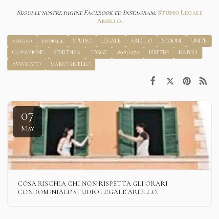
Segui le nostre pagine Facebook ed Instagram:
Studio Legale
Ariello.
assegno
divorzile
STUDIO
LEGALE
ARIELLO
SEZIONI
UNITE
CASSAZIONE
SENTENZA
LEGGE
898/1970
DIRITTO
NAPOLI
AVVOCATO
MARIO ARIELLO
07
May
COSA RISCHIA CHI NON RISPETTA GLI ORARI
CONDOMINIALI? STUDIO LEGALE ARIELLO.