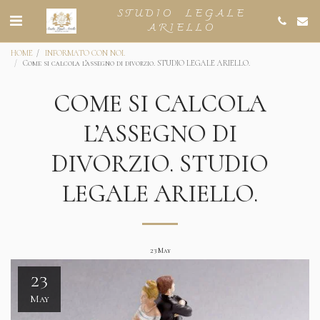
STUDIO LEGALE
ARIELLO
HOME
INFORMATO CON NOI.
Come si calcola l’assegno di divorzio. STUDIO LEGALE ARIELLO.
COME SI CALCOLA
L’ASSEGNO DI
DIVORZIO. STUDIO
LEGALE ARIELLO.
23
May
23
May