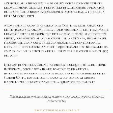
attenersi alla nuova regola di valutazione e con conseguente
riconoscimento alle parti dei poteri di allegazione e probatori
derivanti dalla nuova impostazione scaturita dalla pronuncia
delle Sezioni Unite.
A conferma di quanto affermato la Corte ha richiamato una
recentissima statuizione della giurisprudenza di legittimità che
ribadisce che la riassunzione della causa dinanzi al giudice del
rinvio, conseguente alla cassazione della sentenza, instaura un
processo chiuso in cui è precluso presentare nuove domande,
eccezioni e conclusioni, salvo che queste siano rese necessarie da
statuizioni della sentenza della Corte di Cassazione (Cass. n. 5137
del 2019).
Nel caso di specie la Corte ha concluso dunque che la decisione
impugnata, poiché resa in applicazione di una regola
interpretativa ormai superata dalla ben nota pronuncia delle
Sezioni Unite, dovesse essere cassata con rinvio ai giudici
d’appello per un nuovo esame della questione.f:altalex.it
Per maggiori informazioni scrivici una email oppure visita il
nostro sito:
www.studiolegaleariello.it