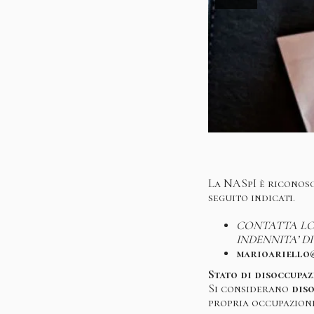
La NASpI è riconosc
seguito indicati.
CONTATTA LO 
INDENNITA’ D
marioariello
Stato di disoccupaz
Si considerano
dis
propria occupazione