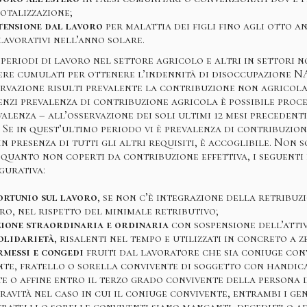
totalizzazione;
stensione dal lavoro
per malattia dei figli fino agli otto a
lavorativi nell’anno solare.
periodi di lavoro nel settore agricolo e altri in settori no
ere cumulati per ottenere l’indennità di disoccupazione N
rvazione risulti prevalente la contribuzione non agricol
enzi prevalenza di contribuzione agricola è possibile proc
alenza – all’osservazione dei soli ultimi 12 mesi precedenti
 Se in quest’ultimo periodo vi è prevalenza di contribuzion
 presenza di tutti gli altri requisiti, è accoglibile. Non 
n quanto non coperti da contribuzione effettiva, i seguenti
gurativa:
ortunio sul lavoro
, se non c’è integrazione della retribuz
ro, nel rispetto del minimale retributivo;
zione straordinaria e ordinaria
con sospensione dell’attiv
olidarietà
, risalenti nel tempo e utilizzati in concreto a z
rmessi e congedi
fruiti dal lavoratore che sia coniuge con
nte, fratello o sorella convivente di soggetto con handica
te o affine entro il terzo grado convivente della persona d
ravità nel caso in cui il coniuge convivente, entrambi i geni
 fratelli o sorelle conviventi siano mancanti, deceduti o a