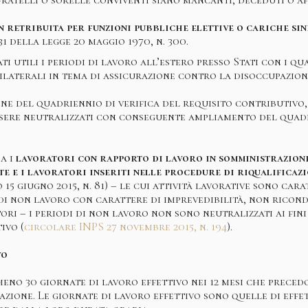
n retribuita per funzioni pubbliche elettive o cariche si
31 della legge 20 maggio 1970, n. 300.
 utili i periodi di lavoro all’estero presso Stati con i qua
ilaterali in tema di assicurazione contro la disoccupazion
ne del quadriennio di verifica del requisito contributivo, 
ssere neutralizzati con conseguente ampliamento del quad
a i
lavoratori con rapporto di lavoro in somministrazione
e e i lavoratori inseriti nelle procedure di riqualificaz
 15 giugno 2015, n. 81) – le cui attività lavorative sono car
 di non lavoro con carattere di imprevedibilità, non ricon
ori – i periodi di non lavoro non sono neutralizzati ai fin
ivo (
circolare INPS 27 novembre 2015, n. 194
).
vo
eno 30 giornate di lavoro effettivo nei 12 mesi che precedo
azione. Le giornate di lavoro effettivo sono quelle di effe