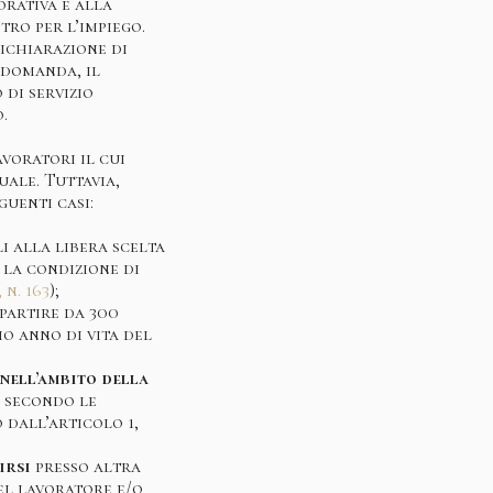
orativa e alla
tro per l’impiego.
ichiarazione di
a domanda, il
 di servizio
.
avoratori il cui
uale. Tuttavia,
guenti casi:
i alla libera scelta
la condizione di
n. 163
);
a partire da 300
o anno di vita del
nell’ambito della
o
secondo le
o dall’articolo 1,
irsi
presso altra
el lavoratore e/o