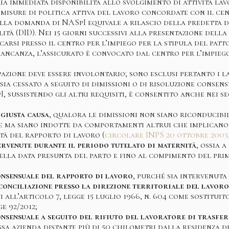
ia immediata disponibilità allo svolgimento di attività lav
 misure di politica attiva del lavoro concordate con il cen
lla domanda di NASpI equivale a rilascio della predetta d
ità (DID). Nei 15 giorni successivi alla presentazione dell
arsi presso il centro per l’impiego per la stipula del patto
mancanza, l’assicurato è convocato dal centro per l’impiego
pazione deve essere involontario; sono esclusi pertanto i l
ia cessato a seguito di dimissioni o di risoluzione consens
, sussistendo gli altri requisiti, è consentito anche nei se
 giusta causa
, qualora le dimissioni non siano riconducibil
e ma siano indotte da comportamenti altrui che implicano 
tà del rapporto di lavoro (
circolare INPS 20 ottobre 2003, 
ervenute durante il periodo tutelato di maternità
, ossia 
ella data presunta del parto e fino al compimento del prim
onsensuale del rapporto di lavoro
, purché sia intervenuta
conciliazione presso la direzione territoriale del lavor
 all’articolo 7, legge 15 luglio 1966, n. 604 come sostituit
e 92/2012;
nsensuale a seguito del rifiuto del lavoratore di trasfer
ssa azienda distante più di 50 chilometri dalla residenza d