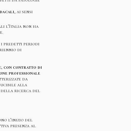
ndacali
, ai sensi
li l’Italia non ha
e.
i predetti periodi
riennio di
, con contratto di
ione professionale
atterizzate da
ducibile alla
i della ricerca del
no l’inizio del
ttiva presenza al