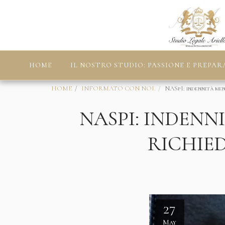
HOME
IL NOSTRO STUDIO: PASSIONE E PREPAR
HOME
INFORMATO CON NOI.
NASpI: indennità me
NASPI: INDENN
RICHIED
27
May