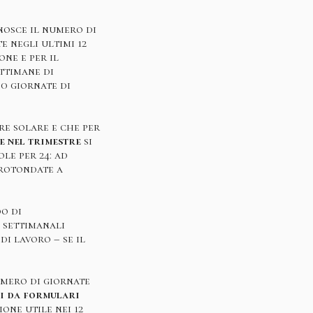
onosce il numero di
e negli ultimi 12
one e per il
ettimane di
30 giornate di
re solare e che per
e nel trimestre
si
le per 24: ad
rrotondate a
do di
 settimanali
di lavoro – se il
numero di giornate
ti da formulari
ione utile nei 12