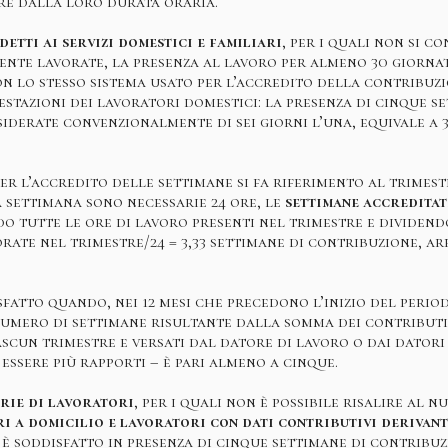
re dalla loro durata oraria.
detti ai servizi domestici e familiari
, per i quali non si c
ente lavorate, la presenza al lavoro per almeno 30 giornat
on lo stesso sistema usato per l’accredito della contribuzi
stazioni dei lavoratori domestici: la presenza di cinque s
iderate convenzionalmente di sei giorni l’una, equivale a 
r l’accredito delle settimane si fa riferimento al trimest
 settimana sono necessarie 24 ore, le
settimane accreditat
tutte le ore di lavoro presenti nel trimestre e dividendo
orate nel trimestre/24 = 3,33 settimane di contribuzione, a
sfatto quando, nei 12 mesi che precedono l’inizio del perio
numero di settimane risultante dalla somma dei contributi
scun trimestre e versati dal datore di lavoro o dai datori 
essere più rapporti – è pari almeno a cinque.
rie di lavoratori
, per i quali non è possibile risalire al 
i a domicilio e lavoratori con dati contributivi derivan
o è soddisfatto in presenza di cinque settimane di contribuz