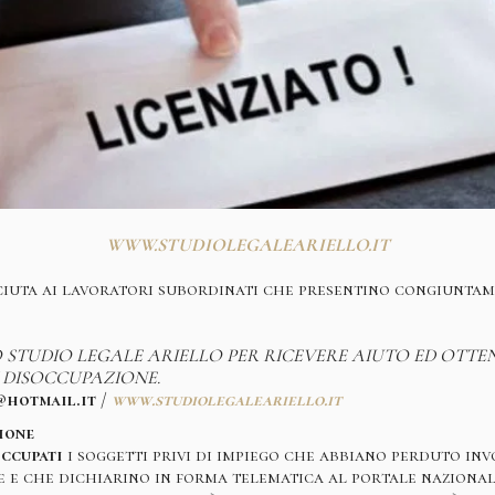
WWW.STUDIOLEGALEARIELLO.IT
iuta ai lavoratori subordinati che presentino congiuntame
STUDIO LEGALE ARIELLO PER RICEVERE AIUTO ED OTTE
I DISOCCUPAZIONE.
@hotmail.it
/
www.studiolegaleariello.it
ione
occupati
i soggetti privi di impiego che abbiano perduto in
 e che dichiarino in forma telematica al portale nazional