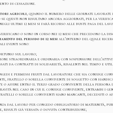
ento di cessazione.
tori agricoli
, quando il numero delle giornate lavorate 
o se questi non risultano ancora aggiornati, per la verific
negli ultimi 12 mesi si farà ricorso alle buste paga del lav
 verificano o sono in corso nei 12 mesi che precedono la di
iamento del periodo di 12 mesi
all’interno del quale ricerc
ali eventi sono:
ortunio sul lavoro;
ione straordinaria e ordinaria con sospensione dell’attivi
ssati da contratti di solidarietà, risalenti nel tempo e util
ngedi e permessi fruiti dal lavoratore che sia coniuge conv
nte, fratello o sorella convivente di soggetto con handica
te o affine entro il terzo grado convivente della persona d
ravità nel caso in cui il coniuge convivente, entrambi i geni
 fratelli o sorelle conviventi siano mancanti, deceduti o a
enza dal lavoro per congedo obbligatorio di maternità, purc
e, risulti già versata o dovuta contribuzione;