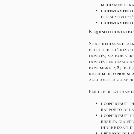
mediamente rag
licenziamento 
legislativo 22/
licenziamento
Requisito contribu
Sono necessarie alm
precedenti l’inizio
dovuta, ma non vers
dovuta per ciascuna
novembre 1983, n. 63
riferimento
non si 
agricoli e agli appr
Per il perfezioname
i
contributi p
rapporto di l
i
contributi f
risulta già ve
indennizzati e
i
periodi di la