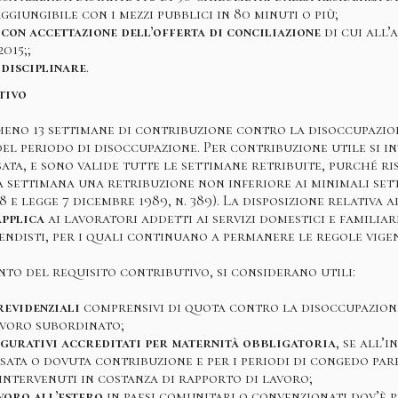
giungibile con i mezzi pubblici in 80 minuti o più;
con accettazione dell’offerta di conciliazione
di cui all’
2015;;
 disciplinare
.
tivo
eno 13 settimane di contribuzione contro la disoccupazio
 del periodo di disoccupazione. Per contribuzione utile si 
ata, e sono valide tutte le settimane retribuite, purché ri
 settimana una retribuzione non inferiore ai minimali sett
8 e legge 7 dicembre 1989, n. 389). La disposizione relativa a
applica
ai lavoratori addetti ai servizi domestici e familiari
endisti, per i quali continuano a permanere le regole vigen
nto del requisito contributivo, si considerano utili:
revidenziali
comprensivi di quota contro la disoccupazione
avoro subordinato;
igurativi accreditati per maternità obbligatoria
, se all’
rsata o dovuta contribuzione e per i periodi di congedo par
 intervenuti in costanza di rapporto di lavoro;
voro all’estero
in paesi comunitari o convenzionati dov’è p