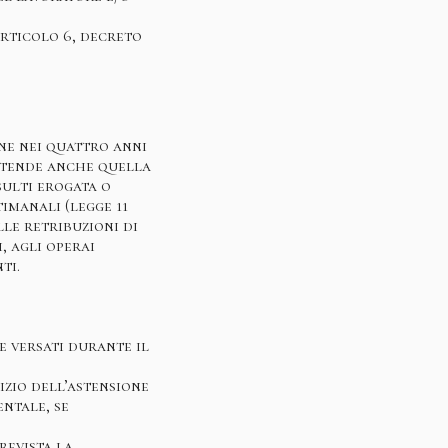
articolo 6, decreto
ne nei quattro anni
intende anche quella
sulti erogata o
imanali (legge 11
lle retribuzioni di
, agli operai
ti.
 versati durante il
inizio dell’astensione
entale, se
revista la