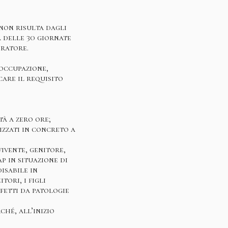
non risulta dagli
a delle 30 giornate
oratore.
soccupazione,
are il requisito
tà a zero ore;
izzati in concreto a
ivente, genitore,
p in situazione di
isabile in
tori, i figli
ffetti da patologie
hé, all’inizio