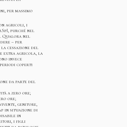
nni, per massimo
n agricoli, i
ASpI, purché nel
a. Qualora nel
edere – per
 la cessazione del
e extra agricola, la
sono invece
 periodi coperti
ione da parte del
ità a zero ore;
ero ore;
vivente, genitore,
p in situazione di
isabile in
tori, i figli
ffetti da patologie