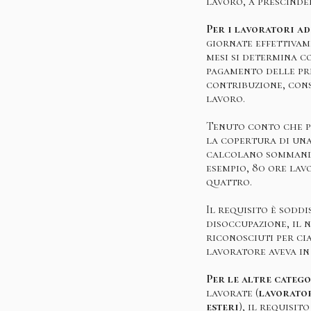
lavoro, a prescinde
Per i lavoratori ad
giornate effettivam
mesi si determina c
pagamento delle pre
contribuzione, cons
lavoro.
Tenuto conto che pe
la copertura di una
calcolano sommando 
esempio, 80 ore lav
quattro.
Il requisito è soddi
disoccupazione, il 
riconosciuti per cia
lavoratore aveva in 
Per le altre catego
lavorate (
lavorator
esteri
), il requisit