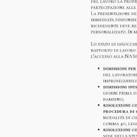
del lavoro la propr
partecipazione alle
La presentazione de
immediata disponibil
richiedente deve rec
personalizzato. In 
Lo stato di disoccu
rapporto di lavoro s
l’accesso alla NASpI
dimissioni per
del lavorator
improseguibili
dimissioni int
giorni prima d
bambino;
risoluzione c
procedura di 
modalità di cui
comma 40, legg
risoluzione co
sede della ste