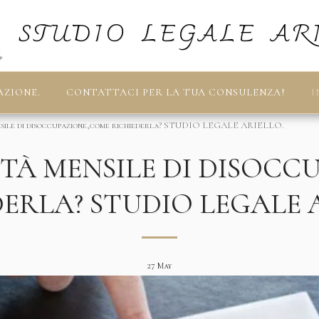
STUDIO LEGALE AR
AZIONE.
CONTATTACI PER LA TUA CONSULENZA!
I
nsile di disoccupazione,come richiederla? STUDIO LEGALE ARIELLO.
ITÀ MENSILE DI DISOC
ERLA? STUDIO LEGALE 
27
May