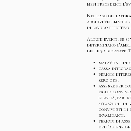
mesi precedenti l’ev
Nel caso dei
lavora
archivi telematici 
di lavoro effettivo 
Alcuni eventi, se si
determinano l’
ampl
delle 30 giornate. T
malattia e inf
cassa integraz
periodi intere
zero ore;
assenze per co
figlio convive
gravità, paren
situazione di g
conviventi e i
invalidanti;
periodi di ass
dell’astension