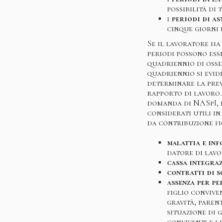
possibilità di 
i
periodi di a
cinque giorni 
Se il lavoratore ha 
periodi possono ess
quadriennio di osse
quadriennio si evid
determinare la prev
rapporto di lavoro.
domanda di NASpI, in
considerati utili i
da contribuzione fi
malattia e inf
datore di lavo
cassa integra
contratti di s
assenza per pe
figlio convive
gravità, paren
situazione di g
conviventi e i