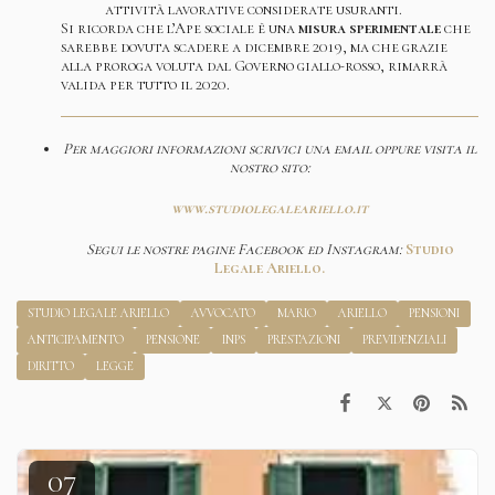
attività lavorative considerate usuranti.
Si ricorda che l’Ape sociale è una
misura sperimentale
che
sarebbe dovuta scadere a dicembre 2019, ma che grazie
alla proroga voluta dal Governo giallo-rosso, rimarrà
valida per tutto il 2020.
Per maggiori informazioni scrivici una email oppure visita il
nostro sito:
www.studiolegaleariello.it
Segui le nostre pagine Facebook ed Instagram:
Studio
Legale Ariello.
STUDIO LEGALE ARIELLO
AVVOCATO
MARIO
ARIELLO
PENSIONI
ANTICIPAMENTO
PENSIONE
INPS
PRESTAZIONI
PREVIDENZIALI
DIRITTO
LEGGE
07