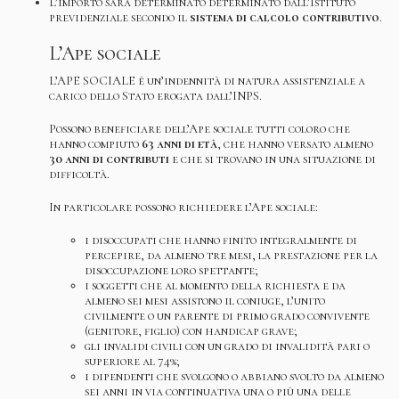
L’importo sarà determinato determinato dall’Istituto
previdenziale secondo il
sistema di calcolo contributivo
.
L’Ape sociale
L’APE SOCIALE
è un’indennità di natura assistenziale a
carico dello Stato erogata dall’INPS.
Possono beneficiare dell’Ape sociale tutti coloro che
hanno compiuto
63 anni di età
, che hanno versato almeno
30 anni di contributi
e che si trovano in una situazione di
difficoltà.
In particolare possono richiedere l’Ape sociale:
i disoccupati che hanno finito integralmente di
percepire, da almeno tre mesi, la prestazione per la
disoccupazione loro spettante;
i soggetti che al momento della richiesta e da
almeno sei mesi assistono il coniuge, l’unito
civilmente o un parente di primo grado convivente
(genitore, figlio) con handicap grave;
gli invalidi civili con un grado di invalidità pari o
superiore al 74%;
i dipendenti che svolgono o abbiano svolto da almeno
sei anni in via continuativa una o più una delle