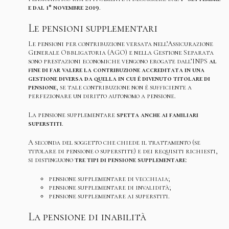
e dal 1° novembre 2019
.
Le pensioni supplementari
Le pensioni per contribuzione versata nell’Assicurazione
Generale Obbligatoria (AGO) e nella Gestione Separata
sono prestazioni economiche vengono erogate dall’INPS
al
fine di far valere la contribuzione accreditata in una
gestione diversa da quella in cui è divenuto titolare di
pensione
, se tale contribuzione non è sufficiente a
perfezionare un diritto autonomo a pensione.
La pensione supplementare
spetta anche ai familiari
superstiti
.
A seconda del soggetto che chiede il trattamento (se
titolare di pensione o superstite) e dei requisiti richiesti,
si distinguono
tre tipi di pensione supplementare
:
pensione supplementare di vecchiaia;
pensione supplementare di invalidità;
pensione supplementare ai superstiti.
La pensione di inabilità