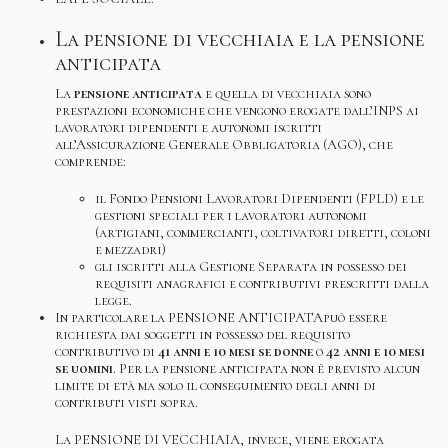
La pensione di vecchiaia e la pensione
anticipata
La
pensione anticipata
e quella di vecchiaia sono
prestazioni economiche che vengono erogate dall’INPS ai
lavoratori dipendenti e autonomi iscritti
all’Assicurazione Generale Obbligatoria (AGO), che
comprende:
il Fondo Pensioni Lavoratori Dipendenti (FPLD) e le
gestioni speciali per i lavoratori autonomi
(artigiani, commercianti, coltivatori diretti, coloni
e mezzadri)
gli iscritti alla Gestione Separata in possesso dei
requisiti anagrafici e contributivi prescritti dalla
legge.
In particolare la PENSIONE ANTICIPATApuò essere
richiesta dai soggetti in possesso del requisito
contributivo di
41 anni e 10 mesi se donne
o
42 anni e 10 mesi
se uomini
. Per la pensione anticipata non è previsto alcun
limite di età ma solo il conseguimento degli anni di
contributi visti sopra.
La PENSIONE DI VECCHIAIA, invece, viene erogata