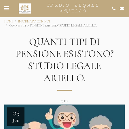
STUDIO LEGALE
ARIELLO
HOME
INFORMATO CON NOI.
Quanti tipi di PENSIONE esistono? STUDIO LEGALE ARIELLO.
QUANTI TIPI DI
PENSIONE ESISTONO?
STUDIO LEGALE
ARIELLO.
05
Jun
05
Jun