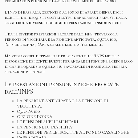
per andare in pensione
e lasciare così il mondo del lavoro.
L’INPS in base alla gestione o al fondo di appartenenza degli
iscritti e ai requisiti contributivi e anagrafici previsti dalla
legge
eroga diverse tipologie di prestazioni pensionistiche
.
Tra le diverse prestazioni erogate dall’INPS, troviamo la
pensione di vecchiaia e la pensione anticipata, quota 100,
l’opzione donna, l’Ape sociale e molte altre misure.
Ma vediamo nel dettaglio le prestazioni che l’INPS mette a
disposizione dei contribuenti per andare in pensione e cerchiamo
di capire quale sia quella più favorevole in basse alla propria
situazione personale.
Le prestazioni pensionistiche erogate
dall’INPS
LA PENSIONE ANTICIPATA E LA PENSIONE DI
VECCHIAIA.
QUOTA 100
OPZIONE DONNA
LE PENSIONI SUPPLEMENTARI
LA PENSIONE DI INABILITA'
LE PENSIONI PER LE ISCRITTE AL FONDO CASALINGHE
L'APE SOCIALE.