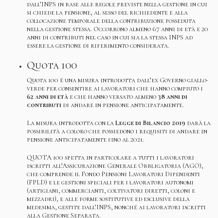
dall’INPS in base alle regole previste nella gestione in cui
si chiede la pensione, al sesso del richiedente e alla
collocazione temporale della contribuzione posseduta
nella gestione stessa. Occorrono almeno 67 anni di età e 20
anni di contributi nel caso in cui sia la stessa INPS ad
essere la gestione di riferimento considerata.
Quota 100
Quota 100 è una misura introdotta dall’ex Governo giallo-
verde per consentire ai lavoratori che hanno compiuto i
62 anni di età
e che hanno versato almeno
38 anni di
contributi
di andare in pensione anticipatamente.
La misura introdotta con la
Legge di Bilancio 2019
darà la
possibilità a coloro che possiedono i requisiti di andare in
pensione anticipatamente fino al 2021.
QUOTA 100 spetta in particolare a tutti i lavoratori
iscritti all’Assicurazione Generale Obbligatoria (AGO),
che comprende il Fondo Pensioni Lavoratori Dipendenti
(FPLD) e le gestioni speciali per i lavoratori autonomi
(artigiani, commercianti, coltivatori diretti, coloni e
mezzadri), e alle forme sostitutive ed esclusive della
medesima, gestite dall’INPS, nonché ai lavoratori iscritti
alla Gestione Separata.