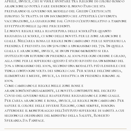
aprile, invece, chi si vuole spostare tra Regioni di coloro rosso o
arancione lo potrà fare esibendo il nuovo Pass che sta
preparando il governo sul modello del Green Certificate
europeo. Si tratta di un documento che attesterà l'avvenuta
vaccinazione, la guarigione dal Covid o l'esito negativo a tampone
effettuato nelle 24 ore precedenti.
Le nuove regole sulla riapertura delle scuolePer quanto
riguarda le scuole, ci sono delle novità per le zone arancioni e
gialle. Nell'area rossa le regole non cambiano: per le superiori la
presenza è prevista da un 50% fino a un massimo del 75%. In quella
gialla e arancione, invece, se in un primo momento si era
ipotizzato un ritorno in presenza al 100% per ogni ordine e grado,
alla fine per le superiori questo è stato rivisto da un minimo del
70% a un massimo del 100%, secondo una modalità più flessibile che
tenga conto ogni volta dei singoli casi. Per scuole dell'infanzia,
elementari e medie, invece, la didattica in presenza rimane al
100%.
Come cambiano le regole nelle zone rosse e
arancioniSostanzialmente, le novità contenute nel decreto
Covid del governo sulle riaperture riguardano le zone gialle.
Per l'area arancione e rossa, invece, le regole non cambiano. Per
sapere il colore delle diverse Regioni, come sempre, bisogna
attendere il monitoraggio dell'Istituto superiore di sanità a cui
seguono le ordinanze del ministro della Salute, Roberto
Speranza.Da Fanpage.