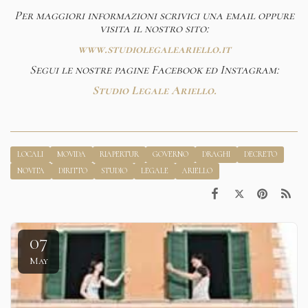
Per maggiori informazioni scrivici una email oppure
visita il nostro sito:
www.studiolegaleariello.it
Segui le nostre pagine Facebook ed Instagram:
Studio Legale Ariello.
LOCALI
MOVIDA
RIAPERTUR
GOVERNO
DRAGHI
DECRETO
NOVITA
DIRITTO
STUDIO
LEGALE
ARIELLO
07
May