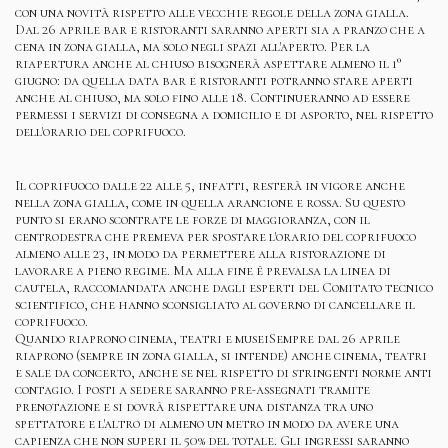
con una novità rispetto alle vecchie regole della zona gialla.
Dal 26 aprile bar e ristoranti saranno aperti sia a pranzo che a
cena in zona gialla, ma solo negli spazi all'aperto. Per la
riapertura anche al chiuso bisognerà aspettare almeno il 1°
giugno: da quella data bar e ristoranti potranno stare aperti
anche al chiuso, ma solo fino alle 18. Continueranno ad essere
permessi i servizi di consegna a domicilio e di asporto, nel rispetto
dell'orario del coprifuoco.
Il coprifuoco dalle 22 alle 5, infatti, resterà in vigore anche
nella zona gialla, come in quella arancione e rossa. Su questo
punto si erano scontrate le forze di maggioranza, con il
centrodestra che premeva per spostare l'orario del coprifuoco
almeno alle 23, in modo da permettere alla ristorazione di
lavorare a pieno regime. Ma alla fine è prevalsa la linea di
cautela, raccomandata anche dagli esperti del Comitato tecnico
scientifico, che hanno sconsigliato al governo di cancellare il
coprifuoco.
Quando riaprono cinema, teatri e museiSempre dal 26 aprile
riaprono (sempre in zona gialla, si intende) anche cinema, teatri
e sale da concerto, anche se nel rispetto di stringenti norme anti
contagio. I posti a sedere saranno pre-assegnati tramite
prenotazione e si dovrà rispettare una distanza tra uno
spettatore e l'altro di almeno un metro in modo da avere una
capienza che non superi il 50% del totale. Gli ingressi saranno