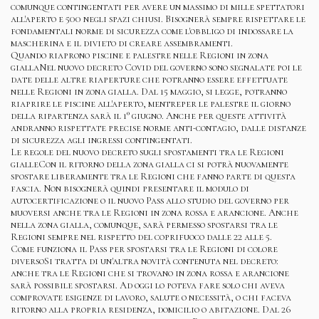
comunque contingentati per avere un massimo di mille spettatori
all'aperto e 500 negli spazi chiusi. Bisognerà sempre rispettare le
fondamentali norme di sicurezza come l'obbligo di indossare la
mascherina e il divieto di creare assembramenti.
Quando riaprono piscine e palestre nelle Regioni in zona
giallaNel nuovo decreto Covid del governo sono segnalate poi le
date delle altre riaperture che potranno essere effettuate
nelle Regioni in zona gialla. Dal 15 maggio, si legge, potranno
riaprire le piscine all'aperto, mentreper le palestre il giorno
della ripartenza sarà il 1° giugno. Anche per queste attività
andranno rispettate precise norme anti-contagio, dalle distanze
di sicurezza agli ingressi contingentati.
Le regole del nuovo decreto sugli spostamenti tra le Regioni
gialleCon il ritorno della zona gialla ci si potrà nuovamente
spostare liberamente tra le Regioni che fanno parte di questa
fascia. Non bisognerà quindi presentare il modulo di
autocertificazione o il nuovo Pass allo studio del governo per
muoversi anche tra le Regioni in zona rossa e arancione. Anche
nella zona gialla, comunque, sarà permesso spostarsi tra le
Regioni sempre nel rispetto del coprifuoco dalle 22 alle 5.
Come funziona il Pass per spostarsi tra le Regioni di colore
diversoSi tratta di un'altra novità contenuta nel decreto:
anche tra le Regioni che si trovano in zona rossa e arancione
sarà possibile spostarsi. Ad oggi lo poteva fare solo chi aveva
comprovate esigenze di lavoro, salute o necessità, o chi faceva
ritorno alla propria residenza, domicilio o abitazione. Dal 26