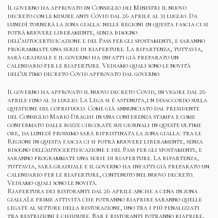
Il governo ha approvato in Consiglio dei Ministri il nuovo
decreto con le misure anti Covid dal 26 aprile al 31 luglio. Da
lunedì tornerà la zona gialla: nelle regioni in questa fascia ci si
potrà muovere liberamente, senza bisogno
dell’autocertificazione e del Pass per gli spostamenti, e saranno
programmate una serie di riaperture. La ripartenza, tuttavia,
sarà graduale e il governo ha infatti già preparato un
calendario per le riaperture. Vediamo quali sono le novità
dell’ultimo decreto Covid approvato dal governo.
Il governo ha approvato il nuovo decreto Covid, in vigore dal 26
aprile fino al 31 luglio. La Lega si è astenuta,i n disaccordo sulla
questione del coprifuoco. Come già annunciato dal presidente
del Consiglio Mario Draghi in una conferenza stampa e come
confermato dalle bozze circolate sui giornali in queste ultime
ore, da lunedì prossimo sarà ripristinata la zona gialla: tra le
Regioni in questa fascia ci si potrà muovere liberamente, senza
bisogno dell'autocertificazione e del Pass per gli spostamenti, e
saranno programmate una serie di riaperture. La ripartenza,
tuttavia, sarà graduale e il governo ha infatti già preparato un
calendario per le riaperture, contenuto nel nuovo decreto.
Vediamo quali sono le novità.
Riapertura dei ristoranti dal 26 aprile anche a cena in zona
giallaLe prime attività che potranno riaprire saranno quelle
legate al settore della ristorazione, uno tra i più penalizzati
tra restrizioni e chiusure. Bar e ristoranti potranno riaprire,