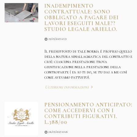
INADEMPIMENTO
CONTRATTUALE: SONO
OBBLIGATO A PAGARE DEI
LAVORI ESEGUITI MALE??
STUDIO LEGALE ARIELLO.
19/05/2025 12:33
Il presupposto di tale norma è proprio quello
della natura sinallagmatica del contratto e
cioè: ciascuna prestazione trova
giustificazione nella prestazione della
controparte ( es. io ti do, se tu dai a me così
come avevamo pattuito).
Ulteriori informazioni
PENSIONAMENTO ANTICIPATO:
COME ACCEDERVI CON I
CONTRIBUTI FIGURATIVI.
L.388/00
06/05/2025 10:26